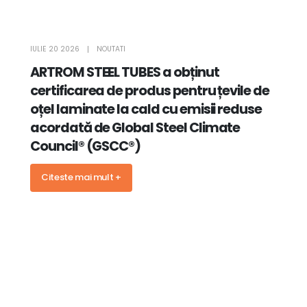
IULIE 20 2026
NOUTATI
ARTROM STEEL TUBES a obținut
certificarea de produs pentru țevile de
oțel laminate la cald cu emisii reduse
acordată de Global Steel Climate
Council® (GSCC®)
Citeste mai mult +