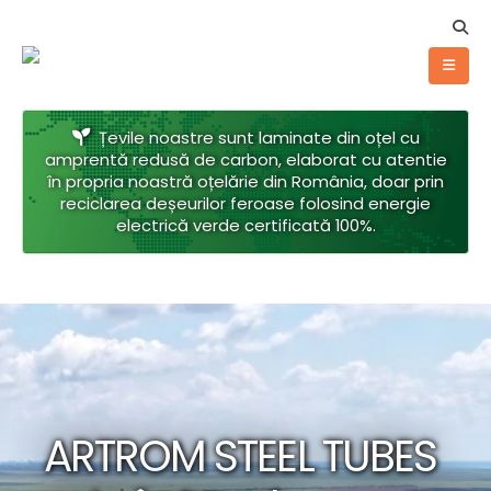
Țevile noastre sunt laminate din oțel cu
amprentă redusă de carbon, elaborat cu atentie
în propria noastră oțelărie din România, doar prin
reciclarea deșeurilor feroase folosind energie
electrică verde certificată 100%.
ARTROM STEEL TUBES