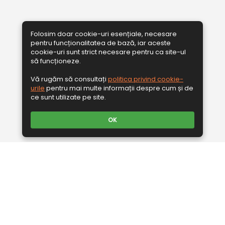
Folosim doar cookie-uri esențiale, necesare
pentru funcționalitatea de bază, iar aceste
cookie-uri sunt strict necesare pentru ca site-ul
să funcționeze.
Vă rugăm să consultați
politica privind cookie-
urile
pentru mai multe informații despre cum și de
ce sunt utilizate pe site.
OK
Cine suntem?
Suntem in topul producătorilor de țevi fără sudură și de oțel,
cu o importantă cotă din piața Europeană de țevi din oțel fără