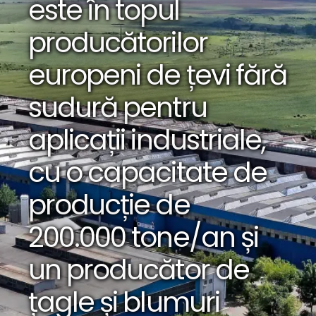
este în topul
producătorilor
europeni de țevi fără
sudură pentru
aplicații industriale,
cu o capacitate de
producție de
200.000 tone/an și
un producător de
țagle și blumuri