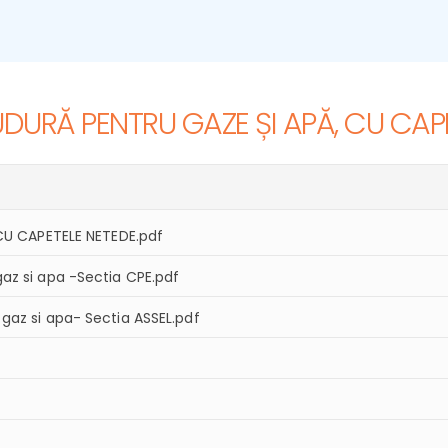
U
D
U
R
Ă
P
E
N
T
R
U
G
A
Z
E
Ș
I
A
P
Ă
,
C
U
C
A
P
CU CAPETELE NETEDE.pdf
az si apa -Sectia CPE.pdf
az si apa- Sectia ASSEL.pdf