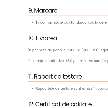
9
.
M
a
r
c
a
r
e
În conformitate cu standardul sau la cerere
1
0
.
L
i
v
r
a
r
e
a
În pachete de până la 4000 kg (8800 lbs) legate
Toleranțe cantitative: ±5% per mărime sau / și p
1
1
.
R
a
p
o
r
t
d
e
t
e
s
t
a
r
e
Rapoartele de testare sunt emise în confo
1
2
.
C
e
r
t
i
f
i
c
a
t
d
e
c
a
l
i
t
a
t
e