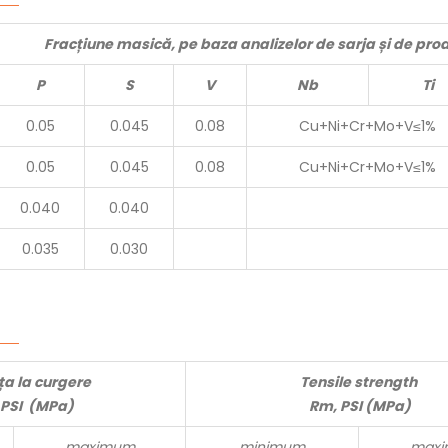
Fracțiune masică, pe baza analizelor de sarja și de pro
P
S
V
Nb
Ti
0.05
0.045
0.08
Cu+Ni+Cr+Mo+V≤1%
0.05
0.045
0.08
Cu+Ni+Cr+Mo+V≤1%
0.040
0.040
0.035
0.030
ța la curgere
Tensile strength
 PSI (MPa)
Rm, PSI (MPa)
maximum
minimum
max