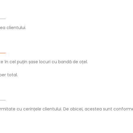
a clientului.
 în cel puțin șase locuri cu bandă de oțel.
er total.
rmitate cu cerințele clientului. De obicei, acestea sunt confor