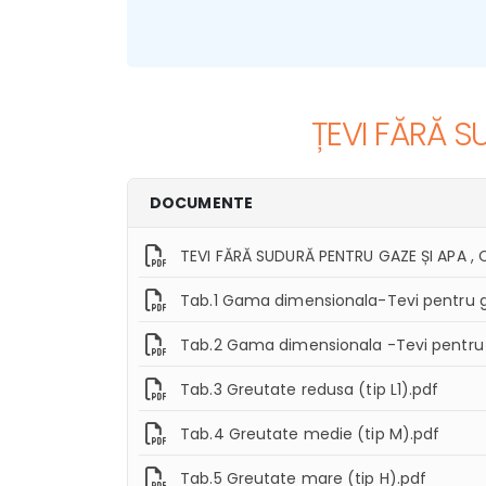
Ț
E
V
I
F
Ă
R
Ă
S
DOCUMENTE
TEVI FĂRĂ SUDURĂ PENTRU GAZE ȘI APA , 
Tab.1 Gama dimensionala-Tevi pentru g
Tab.2 Gama dimensionala -Tevi pentru g
Tab.3 Greutate redusa (tip L1).pdf
Tab.4 Greutate medie (tip M).pdf
Tab.5 Greutate mare (tip H).pdf