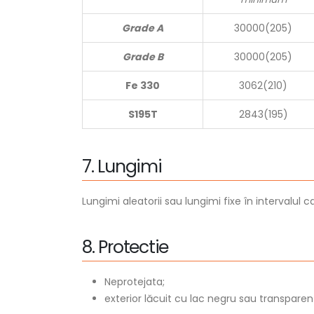
Grade A
30000(205)
Grade B
30000(205)
Fe 330
3062(210)
S195T
2843(195)
7
.
L
u
n
g
i
m
i
Lungimi aleatorii sau lungimi fixe în intervalul
8
.
P
r
o
t
e
c
t
i
e
Neprotejata;
exterior lăcuit cu lac negru sau transparen