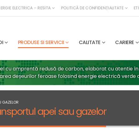
ERGIE ELECTRICA – RESITA
POLITICĂ DE CONFIDENȚIALITATE
ET
OI
PRODUSE SI SERVICII
CALITATE
CARIERE
țel cu amprentă redusă de carbon, elaborat cu atentie în
larea deșeurilor feroase folosind energie electrică verde c
AU GAZELOR
ansportul apei sau gazelor