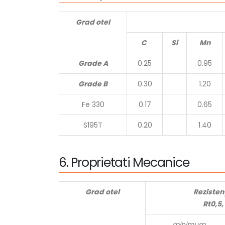
Grad otel
C
Si
Mn
Grade A
0.25
0.95
Grade B
0.30
1.20
Fe 330
0.17
0.65
S195T
0.20
1.40
6
.
P
r
o
p
r
i
e
t
a
t
i
M
e
c
a
n
i
c
e
Grad otel
Rezisten
Rt0,5,
minimum