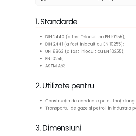
1
.
S
t
a
n
d
a
r
d
e
DIN 2440 (a fost înlocuit cu EN 10255);
DIN 2441 (a fost înlocuit cu EN 10255);
UNI 8863 (a fost înlocuit cu EN 10255);
EN 10255;
ASTM A53.
2
.
U
t
i
l
i
z
a
t
e
p
e
n
t
r
u
Construcția de conducte pe distanțe lungi 
Transportul de gaze și petrol; în industria p
3
.
D
i
m
e
n
s
i
u
n
i