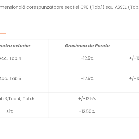
ensională corespunzătoare sectiei CPE (Tab.1) sau ASSEL (Tab.
etru exterior
Grosimea de Perete
Acc. Tab.4
-12.5%
+/-1
Acc. Tab.5
-12.5%
+/-1
b.3,Tab.4, Tab.5
+/-12.5%
±1%
-12.50%