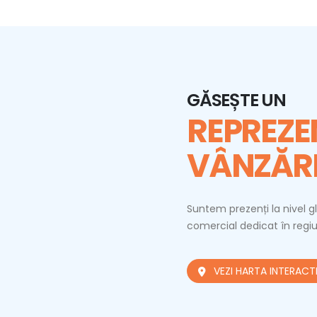
GĂSEȘTE UN
REPREZE
VÂNZĂR
Suntem prezenți la nivel gl
comercial dedicat în reg
VEZI HARTA INTERACT