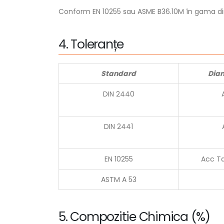
Conform EN 10255 sau ASME B36.10M în gama dim
4
.
T
o
l
e
r
a
n
ț
e
Standard
Diam
DIN 2440
DIN 2441
EN 10255
Acc Ta
ASTM A 53
5
.
C
o
m
p
o
z
i
t
i
e
C
h
i
m
i
c
a
(
%
)