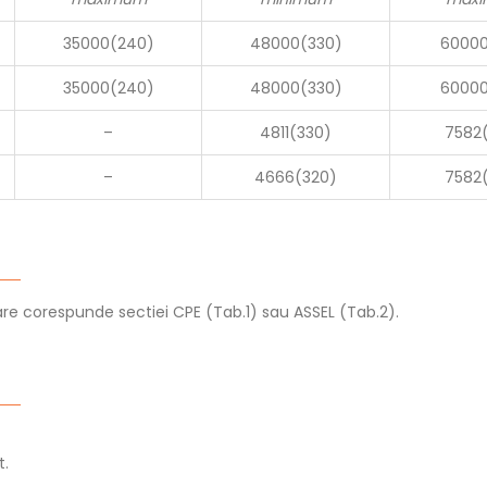
35000(240)
48000(330)
60000
35000(240)
48000(330)
60000
–
4811(330)
7582
–
4666(320)
7582
 care corespunde sectiei CPE (Tab.1) sau ASSEL (Tab.2).
t.