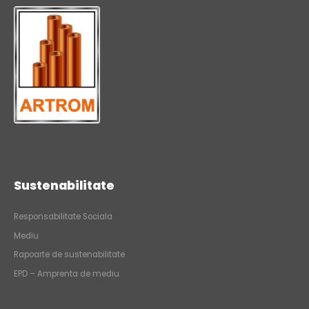
Sustenabilitate
Responsabilitate Sociala
Mediu
Rapoarte de sustenabilitate
EPD – Amprenta de mediu