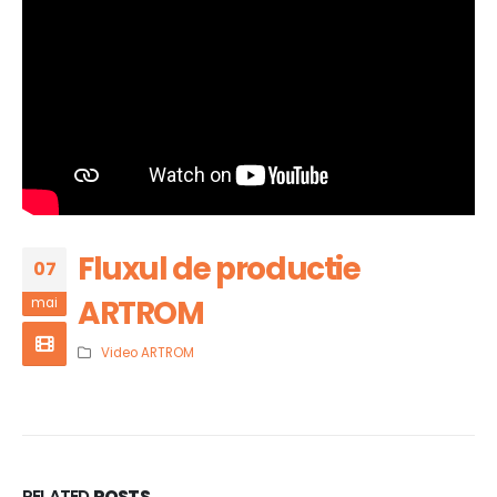
Fluxul de productie
07
ARTROM
mai
Video ARTROM
RELATED
POSTS