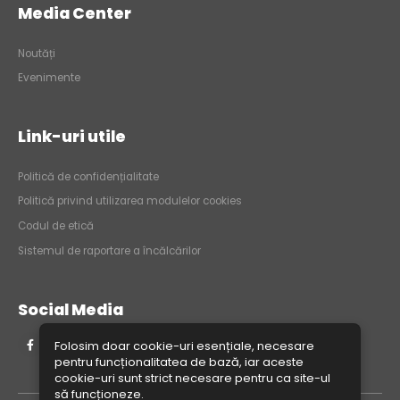
Media Center
Noutăți
Evenimente
Link-uri utile
Politică de confidențialitate
Politică privind utilizarea modulelor cookies
Codul de etică
Sistemul de raportare a încălcărilor
Social Media
Folosim doar cookie-uri esențiale, necesare
pentru funcționalitatea de bază, iar aceste
cookie-uri sunt strict necesare pentru ca site-ul
să funcționeze.